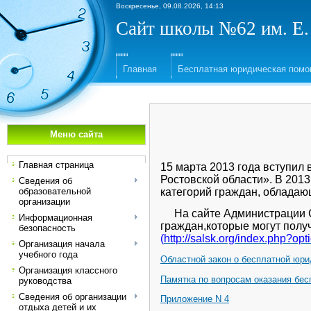
Воскресенье, 09.08.2026, 14:13
Сайт школы №62 им. Е.
Главная
Бесплатная юридическая пом
Меню сайта
Главная страница
15 марта 2013 года вступил
Ростовской области». В 201
Сведения об
категорий граждан, обладаю
образовательной
организации
На сайте Администрации Са
Информационная
граждан,которые могут получ
безопасность
(
http://salsk.org/index.php?
Организация начала
учебного года
Областной закон о бесплатной юр
Организация классного
Памятка по вопросам оказания бе
руководства
Сведения об организации
Приложение N 4
отдыха детей и их