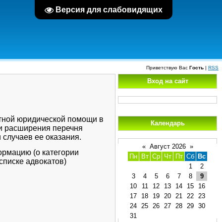
Версия для слабовидящих
Приветствую Вас
Гость
|
RSS
Вход на сайт
атной юридической помощи в
Календарь
ти расширения перечня
случаев ее оказания.
«
Август 2026
»
рмацию (о категории
Пн
Вт
Ср
Чт
Пт
Сб
Вс
списке адвокатов)
1
2
3
4
5
6
7
8
9
10
11
12
13
14
15
16
17
18
19
20
21
22
23
24
25
26
27
28
29
30
31