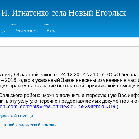
 И. Игнатенко села Новый Егорлык
ощь
Регистрация
Вход
 в силу Областной закон от 24.12.2012 № 1017-ЗС «О беспл
3 – 2016 годах в указанный Закон внесены изменения в час
щих правом на оказание бесплатной юридической помощи и 
льского района можно получить интересующую Вас инфо
ить эту услугу, о перечне предоставляемых документов и о 
option=com_content&view=article&id=1592&Itemid=319
).
идической помощи
сплатной юридической помощи