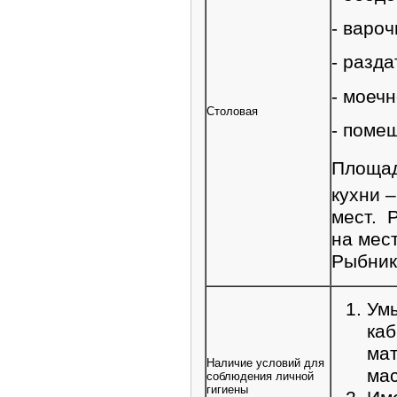
- вароч
- разда
- моечн
Столовая
- поме
Площад
кухни –
мест. 
на мес
Рыбник
Умы
каб
мат
Наличие условий для
мас
соблюдения личной
гигиены