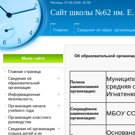
Пятница, 07.08.2026, 02:56
Сайт школы №62 им. Е.
Главная
Сведения об образ. организаци
Об образовательной организа
Меню сайта
Главная страница
Муниципа
Сведения об
Полное
образовательной
средняя 
наименование
организации
организации:
Игнатенк
Информационная
безопасность
Организация начала
Сокращённое
учебного года
МБОУ СОШ
наименование
Организация классного
организации:
руководства
Сведения об организации
Основана 
отдыха детей и их