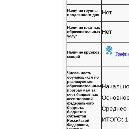
Наличие группы
Нет
продленного дня
Наличие платных
Нет
образовательных
услуг
Наличие кружков,
секций
Численность
обучающихся по
реализуемым
Начально
образовательным
программам за
счет бюджетных
Основное
ассигнований
федерального
Среднее 
бюджета,
бюджетов
субъектов
ИТОГО: 1
Российской
Федерации,