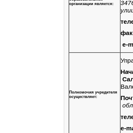
347
организации является:
ули
тел
фак
e
-
m
Упр
Нач
Сал
Вал
Полномочия учредителя
осуществляет:
Поч
обл
тел
e
-
ma