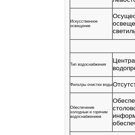
Осущес
Искусственное
освеще
освещение
светил
Центра
Тип водоснабжения
водопр
Отсутс
Фильтры очистки воды
Обеспе
столов
Обеспечение
холодныи и горячим
информ
водоснабжением
обеспе