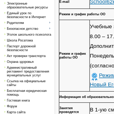
School62
E-mail
Электронные
образовательные ресурсы
Единый урок по
Режим и график работы ОО
безопасности в Интернет
Родителям
Учебные 
Безопасное детство
Уголок школьного психолога
8.00 – 17
Школа Росатома
Дополнит
Паспорт дорожной
безопасности
Режим и график
Понедель
Акт проверки транспорта
работы ОО
Охрана здоровья
(согласн
Административный
регламент предоставления
Режим
муниципальных услуг
Ссылка на официальные
Новый Ег
сайты
Бесплатная юридическая
помощь
Информация об образовательно
Гостевая книга
Форум
Занятия
В 1-ую с
проводятся
Карта сайта