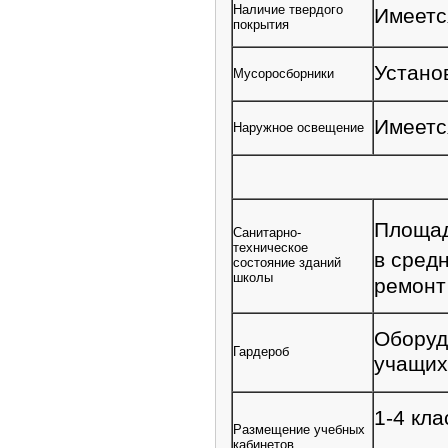
Наличие твердого
Имеетс
покрытия
Устано
Мусоросборники
Имеетс
Наружное освещение
Площад
Санитарно-
техническое
в сред
состояние зданий
школы
ремонт 
Оборуд
Гардероб
учащих
1-4 кл
Размещение учебных
кабинетов