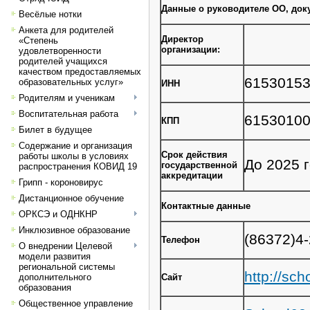
Данные о руководителе ОО, док
Весёлые нотки
Анкета для родителей
Директор
«Степень
организации:
удовлетворенности
родителей учащихся
качеством предоставляемых
6153015
образовательных услуг»
ИНН
Родителям и ученикам
Воспитательная работа
6153010
КПП
Билет в будущее
Содержание и организация
Срок действия
работы школы в условиях
До 2025 
государственной
распространения КОВИД 19
аккредитации
Грипп - короновирус
Дистанционное обучение
Контактные данные
ОРКСЭ и ОДНКНР
Инклюзивное образование
(86372)4
Телефон
О внедрении Целевой
модели развития
региональной системы
http://sch
дополнительного
Сайт
образования
Общественное управление