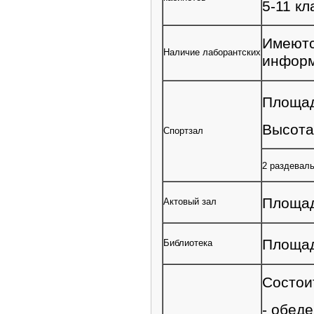
5-11 кл
Имеютс
Наличие лаборантских
информ
Площад
Высота 
Спортзал
2 раздевал
Площад
Актовый зал
Площад
Библиотека
Состоит
- обеде