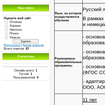
Наш опрос
Русский я
Язык, на котором
осуществляется
В рамках
Оцените мой сайт
обучение
Отлично
и немецк
Хорошо
Неплохо
Плохо
- основн
Ужасно
образова
Результаты
|
Архив опросов
Всего ответов:
87
- основн
Статистика
образова
Реализуемые
образовательные
- основн
программы
Онлайн всего:
1
(ФГОС СО
Гостей:
1
Пользователей:
0
- адапти
ООО, АО
11 лет