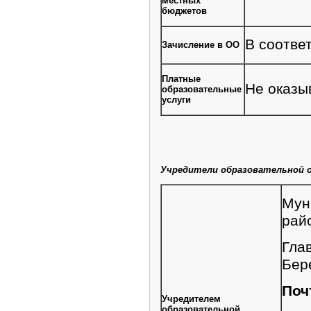
местных
бюджетов
В соотве
Зачисление в ОО
Платные
Не оказы
образовательные
услуги
Учредители образовательной 
Мун
рай
Гла
Бер
Поч
Учредителем
образовательной