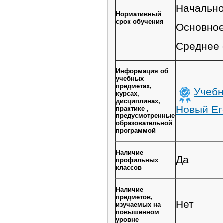
Начально
Нормативный
срок обучения
Основное
Среднее 
Информация об
учебных
предметах,
Учебн
курсах,
дисциплинах,
Новый Ег
практике ,
предусмотренные
образовательной
программой
Наличие
Да
профильных
классов
Наличие
предметов,
Нет
изучаемых на
повышенном
уровне