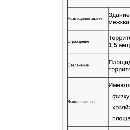
Здание
Размещение здания
межква
Террит
Ограждение
1,5 мет
Площад
Озеленение
террит
Имеютс
- физк
Выделение зон
- хозя
- площ