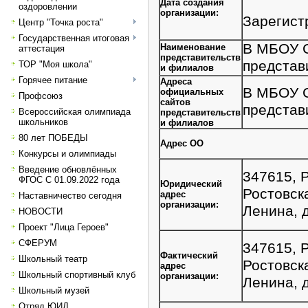
Дата создания
оздоровлении
организации:
Зарегистр
Центр "Точка роста"
Государственная итоговая
В МБОУ С
Наименование
аттестация
представительств
представ
ТОР "Моя школа"
и филиалов
Горячее питание
Адреса
В МБОУ С
официальных
Профсоюз
сайтов
представ
Всероссийская олимпиада
представительств
школьников
и филиалов
80 лет ПОБЕДЫ
Адрес ОО
Конкурсы и олимпиады
Введение обновлённых
347615, 
ФГОС С 01.09.2022 года
Юридический
Ростовск
адрес
Наставничество сегодня
организации:
Ленина, 
НОВОСТИ
Проект "Лица Героев"
СФЕРУМ
347615, 
Фактический
Школьный театр
Ростовск
адрес
Школьный спортивный клуб
организации:
Ленина, 
Школьный музей
Отряд ЮИД