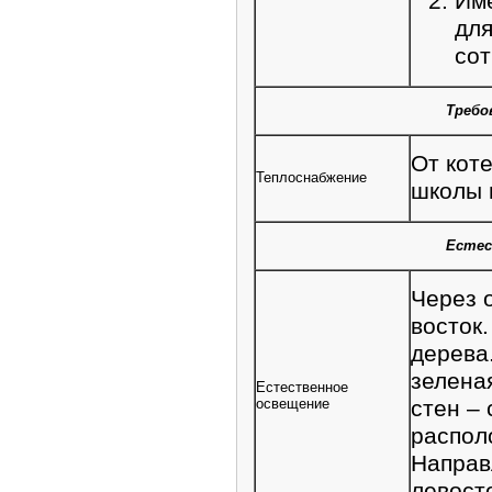
Име
для
сот
Требо
От кот
Теплоснабжение
школы 
Естес
Через 
восток
дерева
зеленая
Естественное
освещение
стен – 
распол
Направ
левост